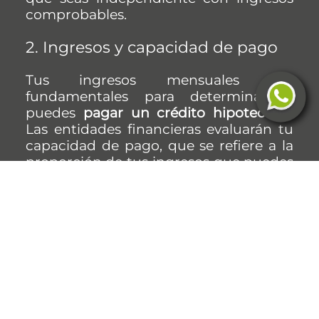
comprobables.
2. Ingresos y capacidad de pago
Tus ingresos mensuales son
fundamentales para determinar si
puedes
pagar un crédito hipotecario.
Las entidades financieras evaluarán tu
capacidad de pago, que se refiere a la
proporción de tus ingresos que puedes
destinar al pago de la hipoteca.
En Perú, generalmente se recomienda
que no destines más del 30% de tus
ingresos al pago de deudas, incluyendo
el crédito hipotecario. Este límite
asegura que tengas suficiente margen
para cubrir otros gastos esenciales y
mantener un buen equilibrio