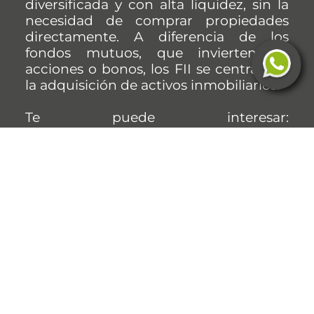
diversificada y con alta liquidez, sin la
necesidad de comprar propiedades
directamente. A diferencia de los
fondos mutuos, que invierten en
acciones o bonos, los FII se centran en
la adquisición de activos inmobiliarios.
Te puede interesar:
Cómo invertir en bienes raíces en Perú:
Estrategias y consejos
Características clave de los
Fondos de Inversión Inmobiliario
Antes de
invertir en Fondos de
Inversión Inmobiliarios
, te
recomendamos familiarizarte con sus
características para determinar si se
adaptan a tus objetivos financieros.
¡Sigue leyendo para conocer cuáles