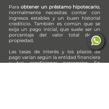
Para
obtener un préstamo hipotecario
,
normalmente necesitas contar con
ingresos estables y un buen historial
crediticio. También es común que se
exija un pago inicial, que suele ser un
porcentaje del valor total de la
propiedad.
Las tasas de interés y los plazos de
pago varían según la entidad financiera
y tus condiciones personales. En
general, los bancos y otras instituciones
financieras ofrecen este crédito, lo que
te permite acceder a una vivienda sin
tener que pagar el total de su valor de
inmediato.
Te puede interesar:
Conoce los bancos con las tasas de