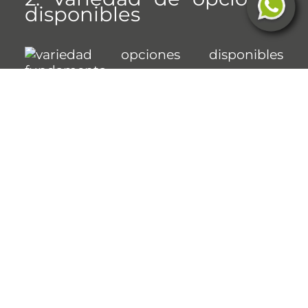
disponibles
Comprar una
propiedad en fase de
edificación
te permite elegir entre
diversas opciones según tus
preferencias. Al ser de los primeros en
adquirir un departamento en planos,
puedes seleccionar la orientación para
disfrutar de las mejores vistas, ya sea al
mar o a áreas verdes, y elegir el nivel del
piso que prefieras.
Asimismo, puedes ver cómo
personalizar la distribución del
departamento según tus necesidades.