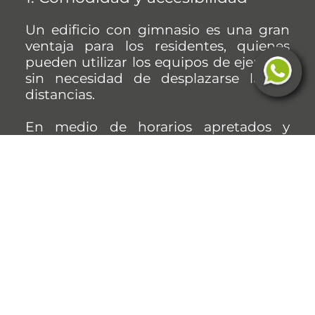
Un edificio con gimnasio es una gran
ventaja para los residentes, quienes
pueden utilizar los equipos de ejercicio
sin necesidad de desplazarse largas
distancias.
En medio de horarios apretados y
estilos de vida agitados, tener un
gimnasio disponible dentro del edificio
asegura que el ejercicio físico siga
siendo una prioridad sin consumir
tiempo ni energía. Los residentes
pueden ejercitarse según su
conveniencia, adaptándolo a su propio
horario sin salir de su hogar.
2. Rentabilidad